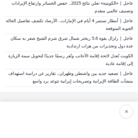
عاجل | «الكويتية» تعلن نتائج 2025.. خفض الخسائر وارتفاع الإيرادات
وتصنيف عالمي متقدم
عاجل | أمطار تستمر 4 أيام في الإمارات.. الأرصاد تكشف تفاصيل الحالة
الجوية المتوقعة
عاجل | زلزال بقوة 5.6 ريختر شمال شرق شرم الشيخ شعر به سكان
عدة دول وتحذيرات من هزات ارتدادية
الكويت تُعدل لائحة إقامة الأجانب وتُقر رسمًا جديدًا لتحويل سمة الزيارة
إلى إقامة عادية
عاجل | تصعيد جديد بين واشنطن وطهران.. تقارير عن دراسة استهداف
منشآت الطاقة الإيرانية وتصريحات إيرانية تتوعد برد واسع
×
سياسة النشر
من نحن
سياسة الخصوصية