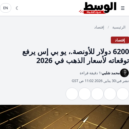
☾
☰
EN
الرئيسية
إقتصاد
/
إقتصاد
6200 دولار للأونصة.، يو بي إس يرفع
توقعاته لأسعار الذهب في 2026
محمد شلبي
1 دقيقة قراءة
نشر في:
30 يناير, 2026 11:02 ص GST