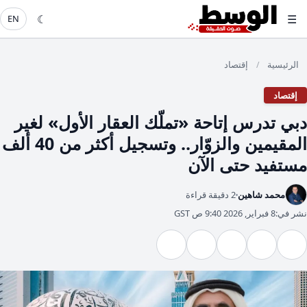
☾
☰
EN
الرئيسية
إقتصاد
/
إقتصاد
دبي تدرس إتاحة «تملّك العقار الأول» لغير
المقيمين والزوّار.. وتسجيل أكثر من 40 ألف
مستفيد حتى الآن
محمد شاهين
2 دقيقة قراءة
نشر في:
8 فبراير, 2026 9:40 ص GST