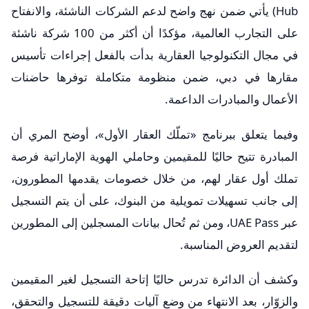
Hub) يأتي ضمن نهج واضح لدعم الشركات الناشئة، والانفتاح
على التجارب العالمية، مؤكدًا أن أكثر من 100 شركة ناشئة
في مجال التكنولوجيا العقارية بدأت بالفعل إجراءات تأسيس
مقارها في دبي، ضمن منظومة متكاملة توفرها حاضنات
الأعمال والمبادرات الداعمة.
وفيما يتعلق ببرنامج «تملّك العقار الأول»، أوضح المري أن
المبادرة تتيح حاليًا للمقيمين وحاملي الهوية الإماراتية فرصة
تملك أول عقار لهم، من خلال خصومات يقدمها المطورون،
إلى جانب تسهيلات تمويلية من البنوك، على أن يتم التسجيل
عبر UAE Pass، ومن ثم تُحال بيانات المسجلين إلى المطورين
لتقديم العروض المناسبة.
وكشف أن الدائرة تدرس حاليًا إتاحة التسجيل لغير المقيمين
والزوّار، بعد الانتهاء من وضع آليات دقيقة للتسجيل والتحقق،