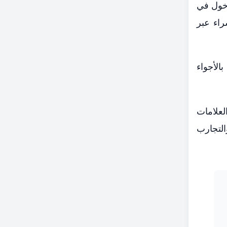
دخول في
راء عبر
بالأجواء
لعلامات
التجارب