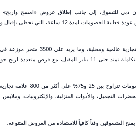
 دبي للتسوق، إلى جانب إطلاق عروض «امسح واربح» ال
ومكافآت حصرية داخل المراكز التجارية، فضلاً عن عودة فعالية الخصومات لمدة 12 ساعة، ا
ويشهد المهرجان مشاركة أكثر من 1000 علامة تجارية عالمية ومحلية، وما يز
مناطق دبي، حيث يقدّم المهرجان تجربة تسوق متكاملة تمتد حتى 11 يناير المقبل، مع فرص متعددة
ويقدم موسم تخفيضات مهرجان دبي للتسوق خصومات تتراوح بين 25 و75
رات التجميل، والأدوات المنزلية، والإلكترونيات، وملابس ا
نح المتسوقين وقتاً كافياً للاستفادة من العروض المتنوعة.