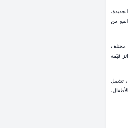
جديدة،
لتي تحظى بإقبال واسع من
يد على 3500 متجر موزعة في مختلف
 لربح جوائز قيّمة
% على أكثر من 800 علامة تجارية، تشمل
لأطفال،