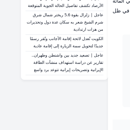
ن الاقتصاديين، اختار مجلس الاحتياطي الفيدرالي تثبيت أسعار الفائدة عند نطاق 3.5 في المائة
الأرصاد تكشف تفاصيل الحالة الجوية المتوقعة
ر في ظل
عاجل | زلزال بقوة 5.6 ريختر شمال شرق
شرم الشيخ شعر به سكان عدة دول وتحذيرات
من هزات ارتدادية
الكويت تُعدل لائحة إقامة الأجانب وتُقر رسمًا
جديدًا لتحويل سمة الزيارة إلى إقامة عادية
عاجل | تصعيد جديد بين واشنطن وطهران..
تقارير عن دراسة استهداف منشآت الطاقة
الإيرانية وتصريحات إيرانية تتوعد برد واسع