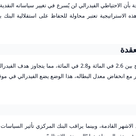
بأن الاحتياطي الفيدرالي لن يُسرع في تغيير سياساته النقدي
ه الاستراتيجية تعتبر محاولة للحفاظ على استقلالية البنك بع
عقدة
لا تزال نسبة التضخم عند مستويات مرتفعة تتراوح بين 2.6 في المائة و2.8 في المائة، مما يتجاو
ع انخفاض معدل البطاله، هذا الوضع يضع الفيدرالي في موق
اشهر القادمة، وبينما يراقب البنك المركزي تأثير السياسات ا