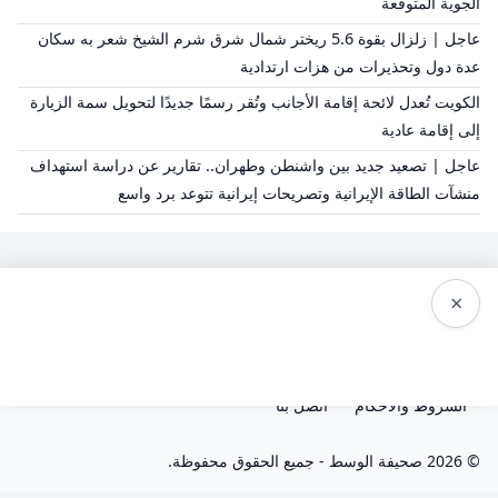
الجوية المتوقعة
عاجل | زلزال بقوة 5.6 ريختر شمال شرق شرم الشيخ شعر به سكان
عدة دول وتحذيرات من هزات ارتدادية
الكويت تُعدل لائحة إقامة الأجانب وتُقر رسمًا جديدًا لتحويل سمة الزيارة
إلى إقامة عادية
عاجل | تصعيد جديد بين واشنطن وطهران.. تقارير عن دراسة استهداف
منشآت الطاقة الإيرانية وتصريحات إيرانية تتوعد برد واسع
×
سياسة النشر
من نحن
سياسة الخصوصية
الشروط والاحكام
اتصل بنا
© 2026 صحيفة الوسط - جميع الحقوق محفوظة.