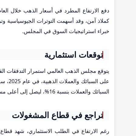
كملاذ آمن، وقد أسهمت التوترات الجيوسياسية وتراج
خبراء استراتيجيات السوق في المجلس.
توقعات استثمارية
يتوقع مجلس الذهب العالمي استمرار التدفقات القو
السبائك والعملات بنسبة 16%، ليصل إلى أعلى مستوى له في 12 عاماً.
تراجع في قطاع المشغولات