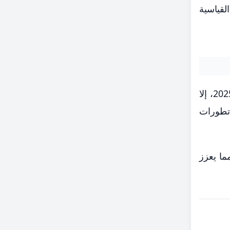
ؤكد تأثير الأسعار القياسية
علي الرغم من التوقعات بتباطؤ مشتريات البنوك المركزيه من الذهب الي 850 طنا بعد ان كانت 863 طنا في 2025، إلا
 مراقبة تطورات
ما يعزز