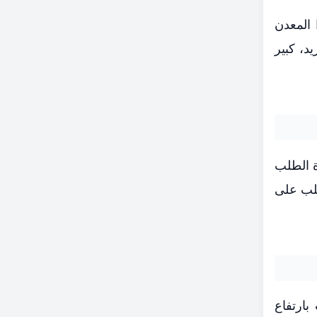
ماد على هذا المعدن
د، كبير
ة الطلب
ت 801 طن، فيما ارتفع الطلب على
 إذ تأثرت المشتريات بارتفاع