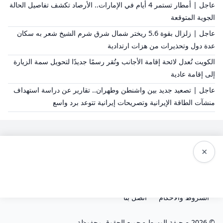
عاجل | أمطار تستمر 4 أيام في الإمارات.. الأرصاد تكشف تفاصيل الحالة
الجوية المتوقعة
عاجل | زلزال بقوة 5.6 ريختر شمال شرق شرم الشيخ شعر به سكان
عدة دول وتحذيرات من هزات ارتدادية
الكويت تُعدل لائحة إقامة الأجانب وتُقر رسمًا جديدًا لتحويل سمة الزيارة
إلى إقامة عادية
عاجل | تصعيد جديد بين واشنطن وطهران.. تقارير عن دراسة استهداف
منشآت الطاقة الإيرانية وتصريحات إيرانية تتوعد برد واسع
×
سياسة النشر
من نحن
سياسة الخصوصية
الشروط والاحكام
اتصل بنا
© 2026 صحيفة الوسط - جميع الحقوق محفوظة.