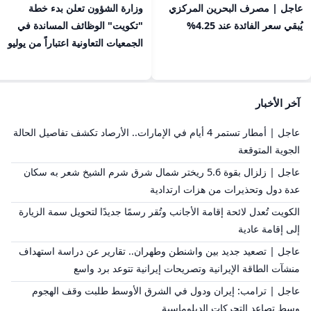
عاجل | مصرف البحرين المركزي
​وزارة الشؤون تعلن بدء خطة
يُبقي سعر الفائدة عند 4.25%
"تكويت" الوظائف المساندة في
الجمعيات التعاونية اعتباراً من يوليو
آخر الأخبار
عاجل | أمطار تستمر 4 أيام في الإمارات.. الأرصاد تكشف تفاصيل الحالة
الجوية المتوقعة
عاجل | زلزال بقوة 5.6 ريختر شمال شرق شرم الشيخ شعر به سكان
عدة دول وتحذيرات من هزات ارتدادية
الكويت تُعدل لائحة إقامة الأجانب وتُقر رسمًا جديدًا لتحويل سمة الزيارة
إلى إقامة عادية
عاجل | تصعيد جديد بين واشنطن وطهران.. تقارير عن دراسة استهداف
منشآت الطاقة الإيرانية وتصريحات إيرانية تتوعد برد واسع
عاجل | ترامب: إيران ودول في الشرق الأوسط طلبت وقف الهجوم
وسط تصاعد التحركات الدبلوماسية