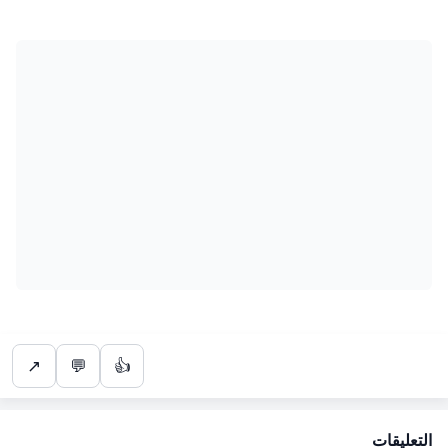
↗
💬
👍
التعليقات