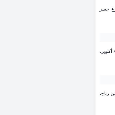
رع جسر
تضم المناطق المتوسطة تقسيم أبو العز، والحرفيين، وشارع الحرية، وتقسيم السكة الحديد، وشارع 27، و6 أكتوبر،
اسبيكو، وشارع بلال ابن رباح،