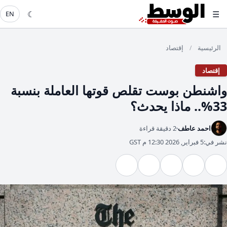
☾
☰
EN
الرئيسية
إقتصاد
/
إقتصاد
واشنطن بوست تقلص قوتها العاملة بنسبة
33%.. ماذا يحدث؟
احمد عاطف
2 دقيقة قراءة
نشر في:
5 فبراير, 2026 12:30 م GST